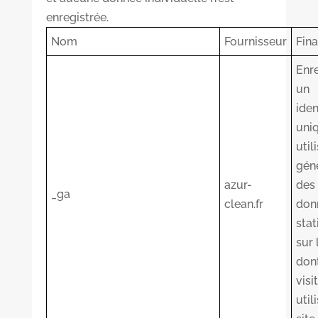
enregistrée.
Nom
Fournisseur
Fina
Enre
un
iden
uni
util
gén
azur-
des
_ga
clean.fr
don
stat
sur 
dont
visi
util