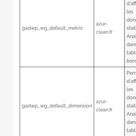
d'af
les
don
azur-
gadwp_wg_default_metric
stat
clean.fr
Anal
dan
tab
bor
Per
d'af
les
don
azur-
gadwp_wg_default_dimension
stat
clean.fr
Anal
dan
tab