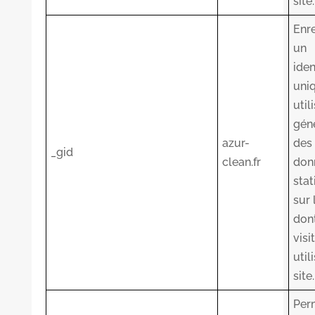
site.
Enre
un
iden
uni
util
gén
azur-
des
_gid
clean.fr
don
stat
sur 
dont
visi
util
site.
Per