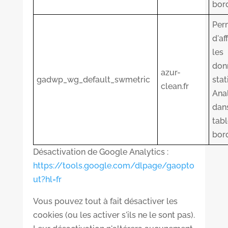
bor
Per
d'af
les
don
azur-
gadwp_wg_default_swmetric
stat
clean.fr
Anal
dan
tab
bor
Désactivation de Google Analytics :
https://tools.google.com/dlpage/gaopto
ut?hl=fr
Vous pouvez tout à fait désactiver les
cookies (ou les activer s'ils ne le sont pas).